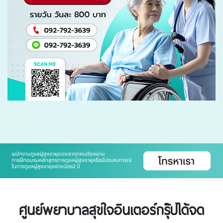
ศูนย์พยาบาลสุขใจอินเตอร์กรุ๊ปได้จด